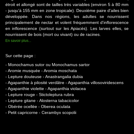
étroit et allongé sont de tailles très variables (environ 5 à 80 mm
- jusqu'à 155 mm en zone tropicale). Deuxième paire d'ailes bien
développée. Dans nos régions, les adultes se nourrissent
principalement de nectar et volent fréquemment d'inflorescence
en inflorescence (surtout sur les Apiacés). Les larves elles, se
nourrissent de bois (mort ou vivant) ou de racines.
En savoir plus...
Sur cette page :
- Monochamus sutor ou Monochamus sartor
- Aromie musquée - Aromia moschata
- Lepture douteuse - Anastrangalia dubia
- Agapanthie à pilosité verdâtre - Agapanthia villosoviridescens
- Agapanthie violette - Agapanthia violacea
- Lepture rouge -
Stictoleptura rubra
- Lepture gitane - Alosterna tabacicolor
- Obérée ocellée - Oberea oculata
-
Petit capricorne - Cerambyx scopolii