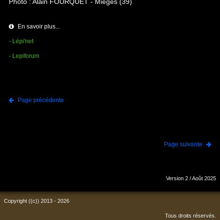
Photo : Alain FOURQUET - Mièges (39)
En savoir plus...
- Lépi'net
- Lepiforum
Page précédente
Page suivante
Version 2 / Août 2025
Copyright ((c)) 2013 - 2026
Tous droits réservés.